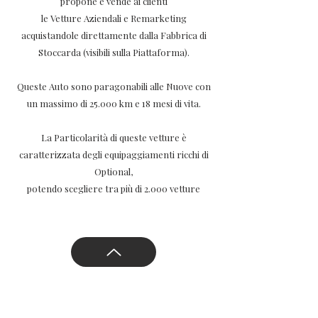
propone e vende ai clienti
le Vetture Aziendali e Remarketing
acquistandole direttamente dalla Fabbrica di
Stoccarda (visibili sulla Piattaforma).
Queste Auto sono paragonabili alle Nuove con
un massimo di 25.000 km e 18 mesi di vita.
La Particolarità di queste vetture è
caratterizzata degli equipaggiamenti ricchi di
Optional,
potendo scegliere tra più di 2.000 vetture
Torna su
Resta in contatto con il mondo Mercedes-Benz.
Ricevi in anteprima informazioni e notizie sui nuovi modelli, i nostri
eventi e le offerte.