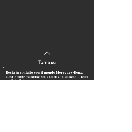
Prezzo
9999,00 €
VETTURA PERFETTA, SOGGETTA
A TOTALE RESTAURO, PRONTA
ALL'USO.
IMMATRICOLATA NEL 1971,
COLORE COCACOLA
METALIZZATO, CORREDATA DI
Torna su
TUTTI I DOCUMENTI ORIGINALI
Resta in contatto con il mondo Mercedes-Benz.
Ricevi in anteprima informazioni e notizie sui nuovi modelli, i nostri
eventi e le offerte.
Iscriviti alla Newsletter
Service
Offerte
Prenota appuntamento
Servizi
Assistenza
Chi Siamo